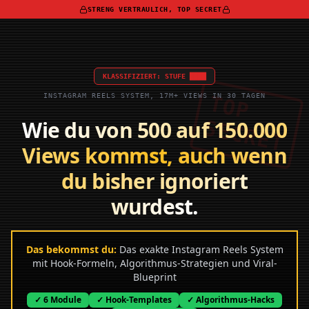
STRENG VERTRAULICH, TOP SECRET
KLASSIFIZIERT: STUFE ████
TOP
INSTAGRAM REELS SYSTEM, 17M+ VIEWS IN 30 TAGEN
SECRET
Wie du von 500 auf 150.000
Views kommst, auch wenn
du bisher ignoriert
wurdest.
Das bekommst du:
Das exakte Instagram Reels System
mit Hook-Formeln, Algorithmus-Strategien und Viral-
Blueprint
✓ 6 Module
✓ Hook-Templates
✓ Algorithmus-Hacks